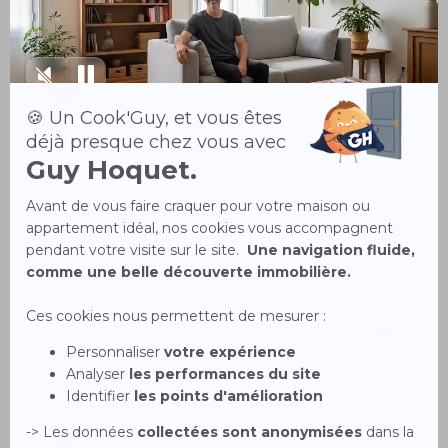
135 000 €
À vendre à Saint-Romain-de-Lerps, cette maison de 84 m² sur
deux niveaux, à finir de const...
Maison 6 pièces 158 m²
18
SAINT-PERAY 07130
435 000 €
Idéalement située à SAINT-PERAY, venez découvrir cette
charmante maison familiale construi...