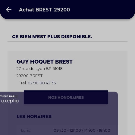
Achat BREST 29200
Achat BREST 29200
Ce bien n’est plus disponible.
Guy Hoquet
BREST
27 rue de Lyon BP 61018
29200 BREST
Tél.
02 98 80 42 35
NOS HONORAIRES
Les horaires
Lundi
09h30 - 12h00 / 14h00 - 18h00