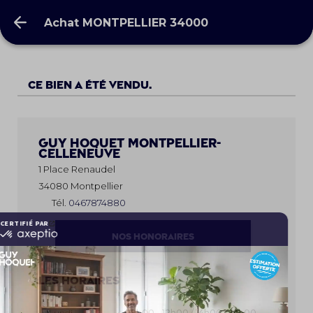
Achat MONTPELLIER 34000
Achat MONTPELLIER 34000
Ce bien a été vendu.
Guy Hoquet
MONTPELLIER-
CELLENEUVE
1 Place Renaudel
34080 Montpellier
Tél.
0467874880
NOS HONORAIRES
Les horaires
Lundi
09h00 - 12h00 / 14h00 - 18h00