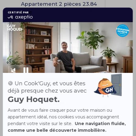
Appartement 2 pièces 23.84
m²
5
SAINTE-MAXIME 83120
149 500 €
Guy Hoquet
SAINTE MAXIME
20 Rue Félix Martin
83120 Sainte-Maxime
Tél.
04 94 97 93 38
NOS HONORAIRES
Votre conseiller
Didier LIGNIER, conseiller Guy Hoquet est à
votre disposition
Agent commercial RSAC 393 247 481 Frejus