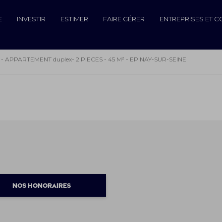
E
INVESTIR
ESTIMER
FAIRE GÉRER
ENTREPRISES ET 
- APPARTEMENT duplex- 2 PIECES - 45 M² - EPINAY-SUR-SEINE
NOS HONORAIRES