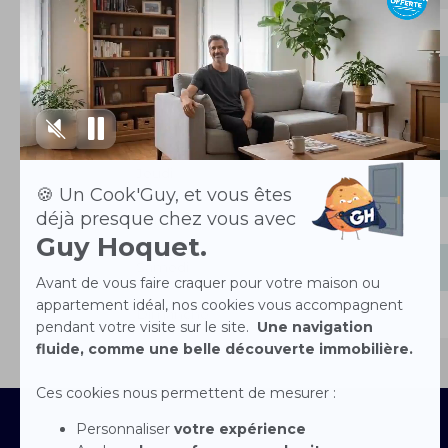
Lundi
Mardi
Mercredi
Jeudi
Vendredi
Samedi
Dimanche