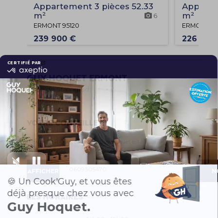
Appartement 3 pièces 52.33
Apparte
m²
m²
6
ERMONT 95120
ERMONT 95
239 900 €
226 000
Guy Hoquet
ERMONT
31 rue de Stalingrad
95120 ERMONT
Votre conseiller
Alexandre RICOU, conseiller Guy Hoquet est à
votre disposition
Tél.
0609305470
AFFICHER
N
LE
HONO
Les horaires
NUMÉRO