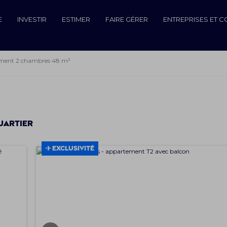
E
INVESTIR
ESTIMER
FAIRE GÉRER
ENTREPRISES ET 
ement 2 chambres 48 m²
uartier
EXCLUSIVITÉ