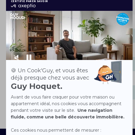
Les horaires
Lundi
Mardi
Mercredi
Jeudi
Vendredi
Samedi
Dimanche