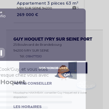
Appartement 3 pièces 63 m²
5
IVRY SUR SEINE 94200
269 000 €
Guy Hoquet
IVRY SUR SEINE PORT
25 Boulevard de Brandebourg
94200 IVRY SUR SEINE
Tél.
0184771510
NOS HONORAIRES
Votre conseiller
Moustapha HAKIMBAY, conseiller Guy Hoquet est à votre
disposition
Les horaires