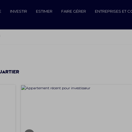
E
INVESTIR
ESTIMER
FAIRE GÉRER
ENTREPRISES ET 
s
uartier