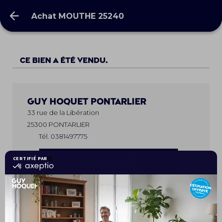
Achat MOUTHE 25240
Achat MOUTHE 25240
Ce bien a été vendu.
Guy Hoquet
PONTARLIER
33 rue de la Libération
25300 PONTARLIER
Tél.
0381497775
NOS HONORAIRES
Les horaires
Lundi
09h00 - 12h00 / 14h00 - 18h30