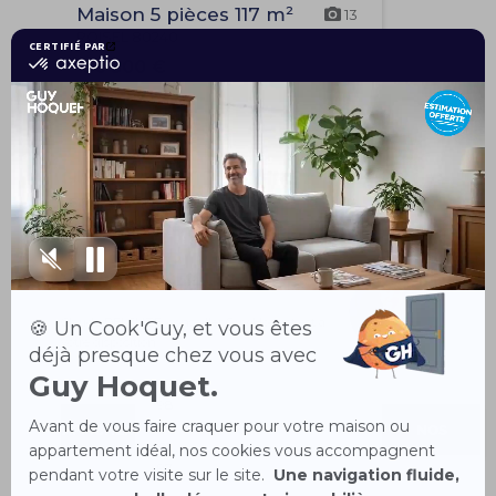
Maison 5 pièces 117 m²
13
ROISEL 80240
150 500 €
Guy Hoquet
PERONNE
26 Rue Saint-Sauveur
80200 Péronne
Votre conseiller
Claude DELCUZE, conseiller Guy Hoquet est à
votre disposition
Tél.
06
98
51
AFFICHER
NOS
01
97
LE
HONORAIRES