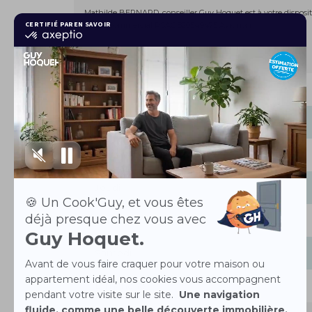
Mathilde BERNARD, conseiller Guy Hoquet est à votre disposi
Agent commercial RSAC 820549475 Avignon
Les horaires
Lundi
Mardi
Mercredi
Jeudi
Vendredi
Samedi
Dimanche