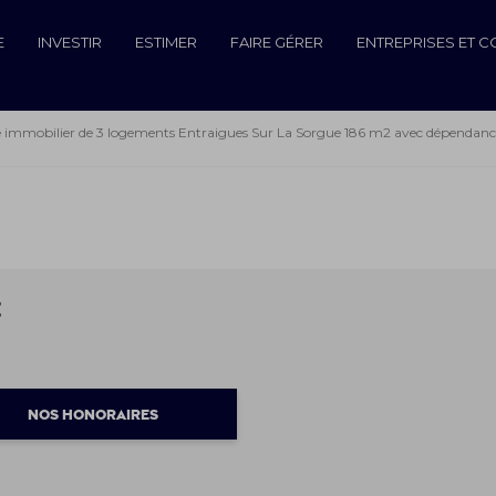
E
INVESTIR
ESTIMER
FAIRE GÉRER
ENTREPRISES ET 
immobilier de 3 logements Entraigues Sur La Sorgue 186 m2 avec dépendanc
E
NOS HONORAIRES