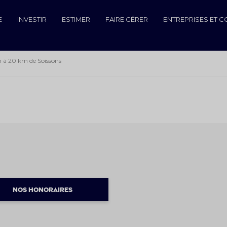
E
INVESTIR
ESTIMER
FAIRE GÉRER
ENTREPRISES ET 
 à 20 km de Soissons
NOS HONORAIRES