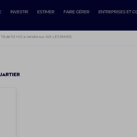
E
INVESTIR
ESTIMER
FAIRE GÉRER
ENTREPRISES ET 
n T6 de 92 m2 à vendre sur AIX LES BAINS
uartier