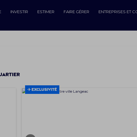
E
INVESTIR
ESTIMER
FAIRE GÉRER
ENTREPRISES ET 
uartier
EXCLUSIVITÉ