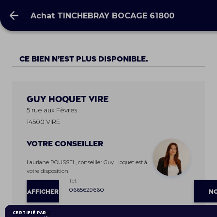
Achat TINCHEBRAY BOCAGE 61800
Achat TINCHEBRAY BOCAGE 61800
Ce bien n’est plus disponible.
Guy Hoquet
VIRE
5 rue aux Fèvres
14500 VIRE
Votre conseiller
Lauriane ROUSSEL, conseiller Guy Hoquet est à
votre disposition
Tél.
0665629660
AFFICHER
N
LE
HONOR