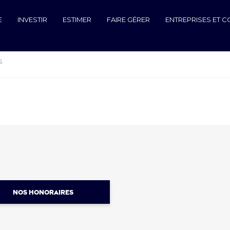
E
INVESTIR
ESTIMER
FAIRE GÉRER
ENTREPRISES ET 
S
NOS HONORAIRES