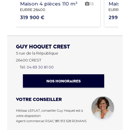
Maison 4 pièces 110 m²
Maison 6
13
EURRE 26400
EURRE 264
319 900 €
299 900
Guy Hoquet
CREST
5 rue de la République
26400 CREST
Tél.
04 69 30 81 00
NOS HONORAIRES
Votre conseiller
Mélissa LEPLAT, conseiller Guy Hoquet est à
votre disposition
Agent commercial RSAC 981 913 528 ROMANS