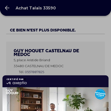
Achat Talais 33590
Achat Talais 33590
Ce bien n’est plus disponible.
Guy Hoquet
CASTELNAU DE
MEDOC
5, place Aristide Briand
33480 CASTELNAU DE MEDOC
Tél.
0557887825
NOS HONORAIRES
Les horaires
Lundi
09h00 - 12h00 / 14h00 - 18h00