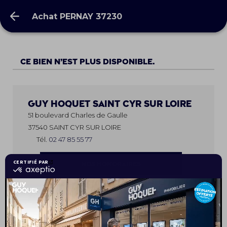
Achat PERNAY 37230
Achat PERNAY 37230
Ce bien n’est plus disponible.
Guy Hoquet
SAINT CYR SUR LOIRE
51 boulevard Charles de Gaulle
37540 SAINT CYR SUR LOIRE
Tél.
02 47 85 55 77
NOS HONORAIRES
Votre conseiller
Arnaud MERLET, conseiller Guy Hoquet est à
votre disposition