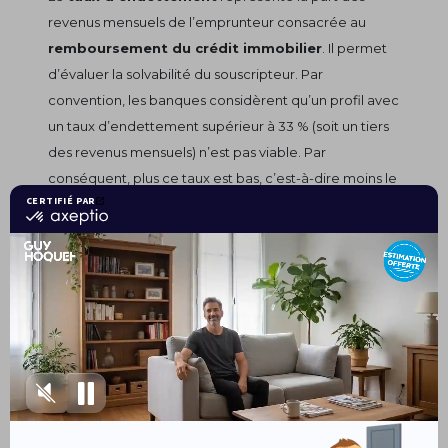
revenus mensuels de l’emprunteur consacrée au
remboursement du crédit immobilier
. Il permet
d’évaluer la solvabilité du souscripteur. Par
convention, les banques considèrent qu’un profil avec
un taux d’endettement supérieur à 33 % (soit un tiers
des revenus mensuels) n’est pas viable. Par
conséquent, plus ce taux est bas, c’est-à-dire moins le
crédit pèse sur vos finances mensuelles, plus vous
avez de chances d’obtenir une réponse positive.
Une gestion responsable
des finances
Les banques sont également sensibles à
la façon
dont l’emprunteur gère ses finances au
quotidien
. Elles scrutent les relevés de compte (des
six derniers mois, en règle générale) pour y trouver