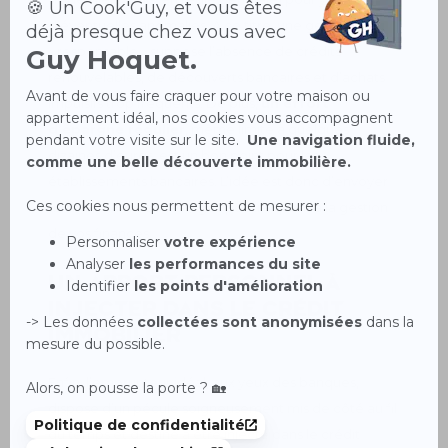
d’éventuelles anomalies. À ce titre, une gestion
« responsable » suppose l’absence de crédits
renouvelables, de découverts bancaires et d’achats
impulsifs trop fréquents. De plus,
un effort
d’épargne régulier
, même limité à quelques
dizaines d’euros, est un bon point pour les
établissements bancaires. L’idée est donc d’envoyer
un maximum de messages positifs quant à la gestion
de vos finances.
Un apport personnel à
injecter dans le crédit
immobilier
Enfin, l’emprunteur idéal, aux yeux des banques,
dispose d’un pécule soigneusement mis de côté au fil
du temps et destiné à être injecté dans le crédit