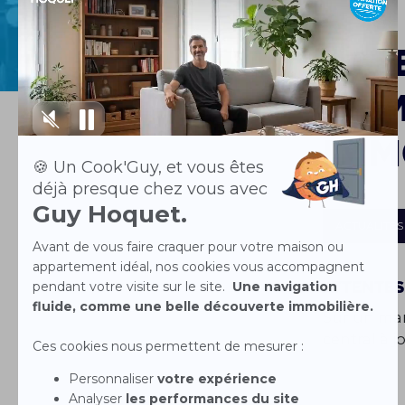
Att
le 
imm
ACTUALITÉS
Attentes
Sur un mar
central à j