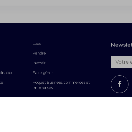
Louer
Newslet
Vendre
Adresse 
Investir
lisation
Faire gérer
té
Hoquet Business, commerces et
entreprises