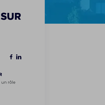
 sur
r
 un rôle