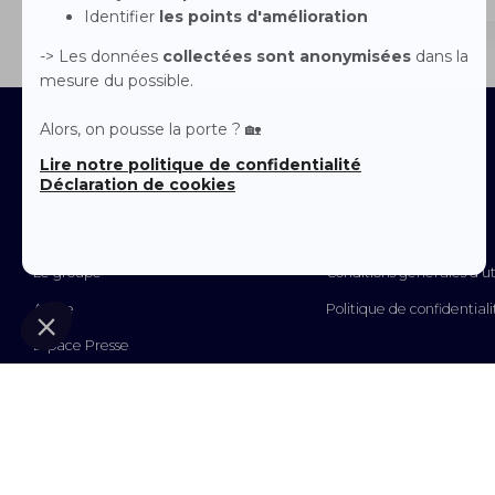
Contactez-nous
Devenir franchisé
Nos agences
Immobilier en France
Nous rejoindre
Mentions Légales
Le groupe
Conditions générales d'uti
Arche
Politique de confidentiali
Espace Presse
© 2026 - Guy Hoquet : Tous droits réservés