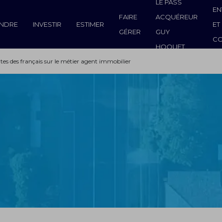
LE PASS
EN
FAIRE
ACQUÉREUR
NDRE
INVESTIR
ESTIMER
ET
GÉRER
GUY
C
HOQUET
tes des français sur le métier agent immobilier