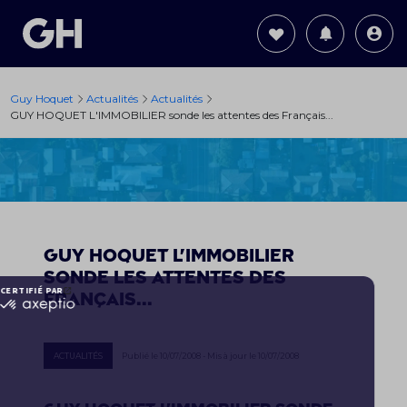
Guy Hoquet
Actualités
Actualités
GUY HOQUET L'IMMOBILIER sonde les attentes des Français...
GUY HOQUET L'IMMOBILIER
sonde les attentes des
Français...
ACTUALITÉS
Publié le 10/07/2008 - Mis à jour le 10/07/2008