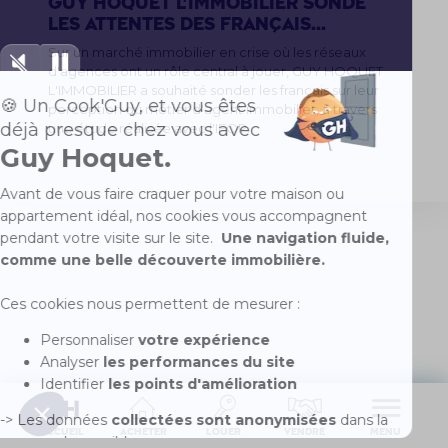
GUY HOQUET L'IMMOBILIER sonde
les attentes des Français...
Sur un marché immobilier en crise où les réseaux
d'agences ont un rôle central à jouer, GUY HOQUET
L'IMMOBILIER a souhaité sonder les français sur leur
perception du métier d'agent immobilier, à travers
une étude réalisée avec l'IFOP.
Accueil
Acheter
Louer
Vendre
Menu