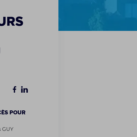
urs
u
cès pour
s GUY