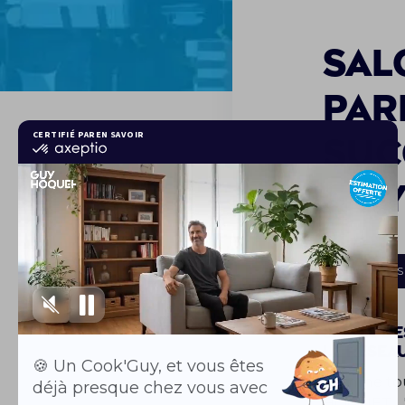
Sal
Par
suc
GUY
ACTUALITÉS
Salon de
le résea
Comme tou
HOQUET L'