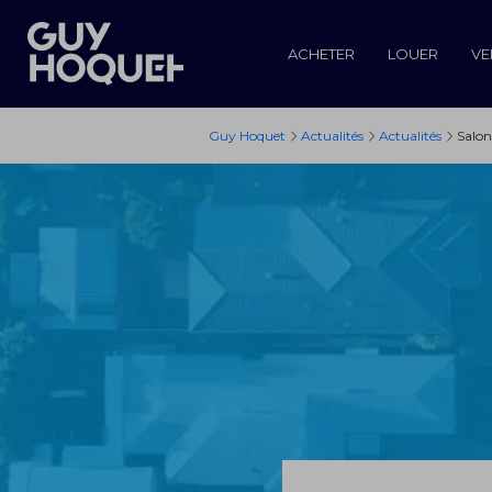
ACHETER
LOUER
VE
Guy Hoquet
Actualités
Actualités
Salon