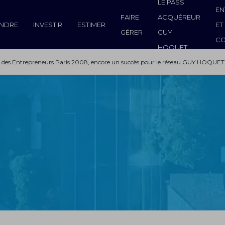
LE PASS
EN
FAIRE
ACQUÉREUR
NDRE
INVESTIR
ESTIMER
ET
GÉRER
GUY
C
HOQUET
 des Entrepreneurs Paris 2008, encore un succès pour le réseau GUY HOQUET