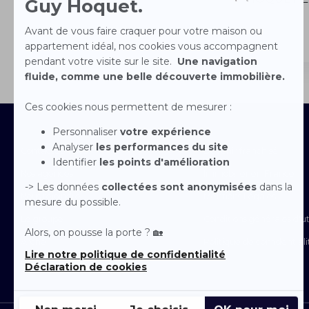
Contactez-nous
Devenir franchisé
Nos agences
Immobilier en France
Nous rejoindre
Mentions Légales
Le groupe
Conditions générales d'uti
Arche
Politique de confidentiali
Espace Presse