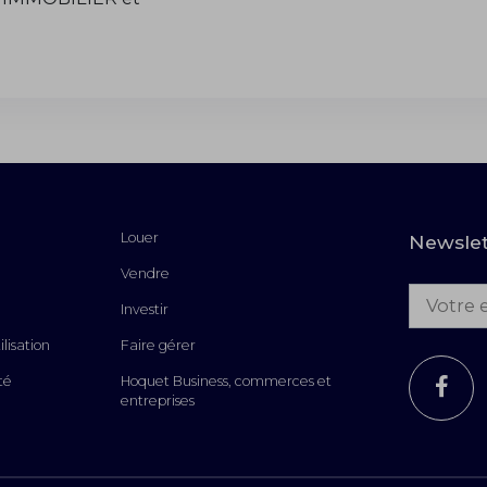
Louer
Newslet
Vendre
Adresse 
Investir
lisation
Faire gérer
té
Hoquet Business, commerces et
entreprises