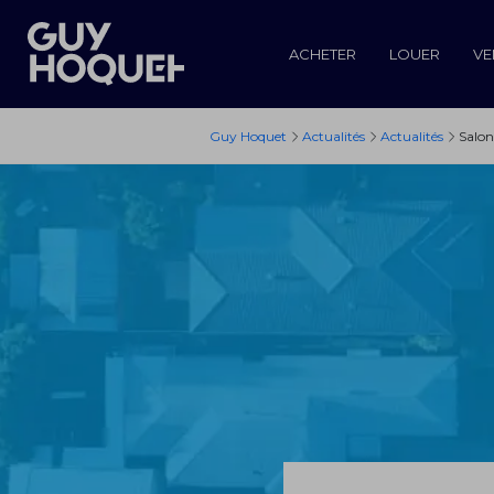
ACHETER
LOUER
VE
Guy Hoquet
Actualités
Actualités
Salon