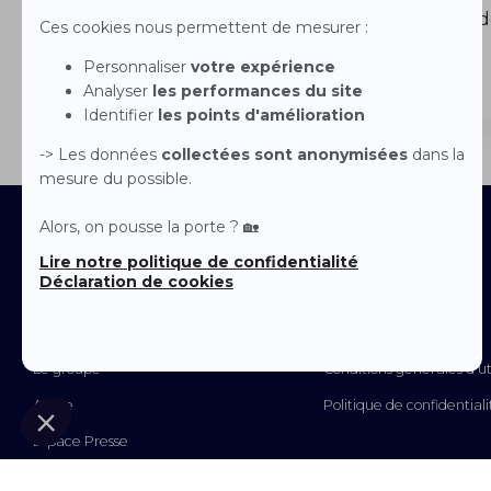
domaine de 
Contactez-nous
Devenir franchisé
Nos agences
Immobilier en France
Nous rejoindre
Mentions Légales
Le groupe
Conditions générales d'uti
Arche
Politique de confidentiali
Espace Presse