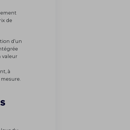
llement
rix de
ation d’un
ntégrée
a valeur
nt, à
r mesure.
ns