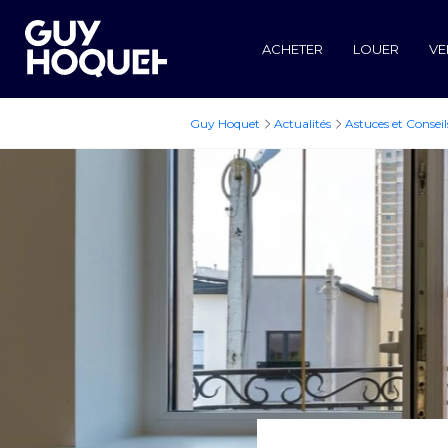
ACHETER
LOUER
VE
Guy Hoquet
Actualités
Astuces et Conseil