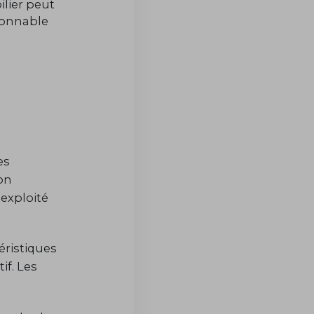
ilier peut
isonnable
es
ion
 exploité
éristiques
if. Les