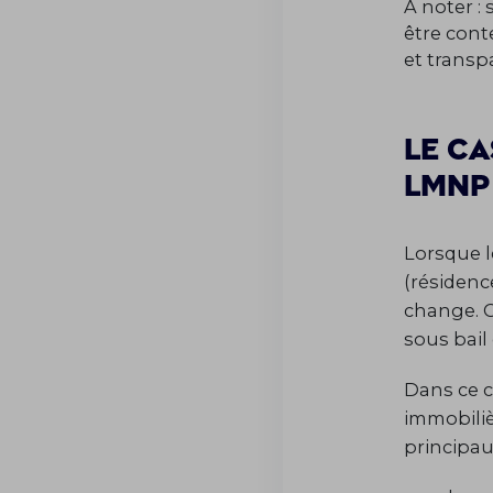
À noter : 
être cont
et transp
Le ca
LMN
Lorsque l
(résidenc
change. O
sous bai
Dans ce c
immobiliè
principau