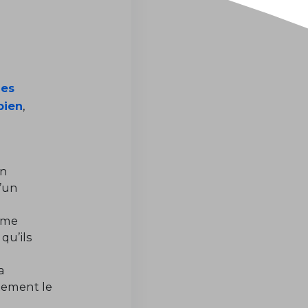
es
bien
,
e
en
’un
ême
qu’ils
a
tement le