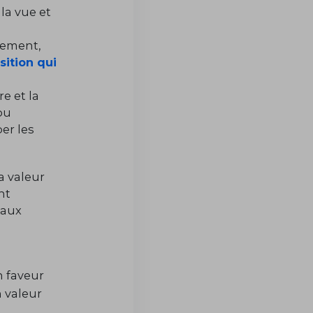
la vue et
nement,
sition qui
re et la
ou
er les
a valeur
nt
 aux
n faveur
n valeur