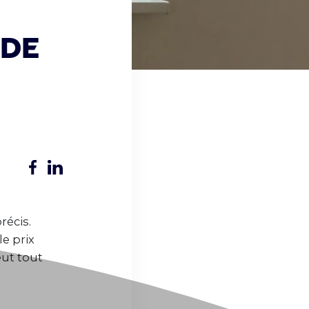
ide
e
récis.
le prix
eut tout