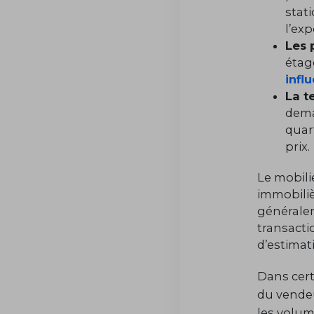
stat
l’ex
Les 
étag
infl
La t
dema
quar
prix
Le mobili
immobiliè
généralem
transacti
d’estimat
Dans cert
du vendeu
les volu