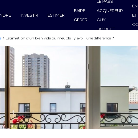
LE PASS
EN
FAIRE
ACQUÉREUR
NDRE
INVESTIR
ESTIMER
ET
GÉRER
GUY
C
HOQUET
s
Estimation d’un bien vide ou meublé : y a-t-il une différence ?