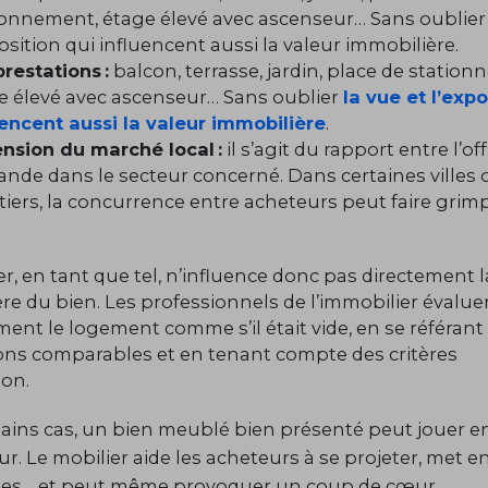
ionnement, étage élevé avec ascenseur… Sans oublier 
position qui influencent aussi la valeur immobilière.
prestations :
balcon, terrasse, jardin, place de station
e élevé avec ascenseur… Sans oublier
la vue et l’expo
uencent aussi la valeur immobilière
.
ension du marché local :
il s’agit du rapport entre l’off
nde dans le secteur concerné. Dans certaines villes 
tiers, la concurrence entre acheteurs peut faire grimp
.
er, en tant que tel, n’influence donc pas directement l
re du bien. Les professionnels de l’immobilier évalue
ent le logement comme s’il était vide, en se référant
ons comparables et en tenant compte des critères
ion.
ains cas, un bien meublé bien présenté peut jouer e
r. Le mobilier aide les acheteurs à se projeter, met e
mes… et peut même provoquer un coup de cœur.