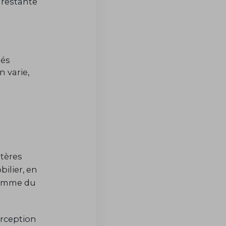
 restante
més
 varie,
itères
bilier, en
comme du
erception