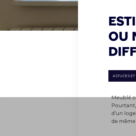
Est
ou m
dif
ASTUCES ET
Meublé ou
Pourtant, 
d’un logem
de même p