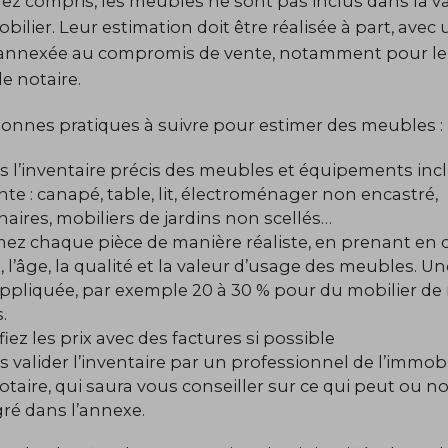
rez compris, les meubles ne sont pas inclus dans la v
ilier. Leur estimation doit être réalisée à part, avec 
 annexée au compromis de vente, notamment pour le 
de notaire.
 bonnes pratiques à suivre pour estimer des meubles 
es l’inventaire précis des meubles et équipements inc
nte : canapé, table, lit, électroménager non encastré,
naires, mobiliers de jardins non scellés…
mez chaque pièce de manière réaliste, en prenant en
t, l’âge, la qualité et la valeur d’usage des meubles. U
appliquée, par exemple 20 à 30 % pour du mobilier de
s.
fiez les prix avec des factures si possible
s valider l’inventaire par un professionnel de l’immobi
otaire, qui saura vous conseiller sur ce qui peut ou n
gré dans l’annexe.