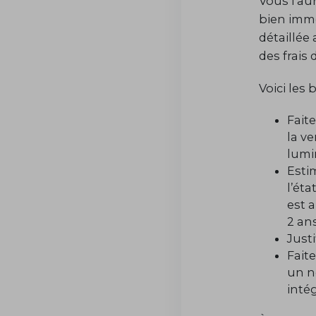
Vous l’au
bien immob
détaillée
des frais 
Voici les
Fait
la ve
lumi
Esti
l’éta
est 
2 an
Justi
Faite
un n
inté