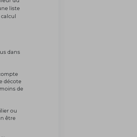
aleur du
une liste
calcul
:
lus dans
 compte
ne décote
 moins de
lier ou
on être