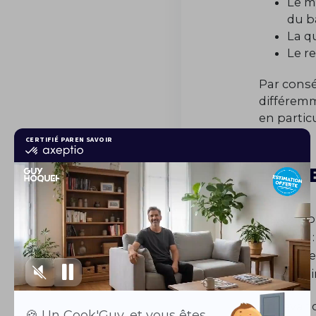
Le m
du b
La qu
Le r
Par consé
différemm
en partic
L’ess
Meublé ou
objectifs 
lui-même,
mobilier 
En revanc