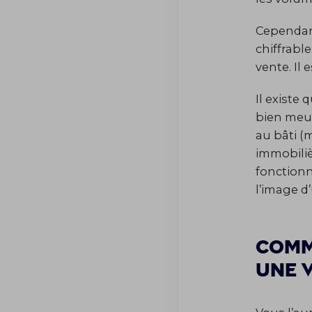
Cependant
chiffrabl
vente. Il 
Il existe
bien meub
au bâti (
immobiliè
fonctionn
l’image 
Comm
une 