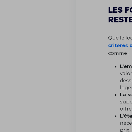
Les 
rest
Que le lo
critères 
comme :
L’em
valo
dess
loge
La s
super
offr
L’éta
néce
prix.