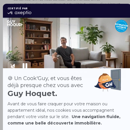
promotionnelles, newsletters et actualités du réseau Guy Hoquet.
Vous disposez du droit d'accès, de rectification, de limitation, à la
portabilité, d'opposition, d'effacement, droit de retirer votre
consentement à tout moment, droit de définir des directives quant
au sort de vos données post-mortem ainsi que du droit d'introduire
une réclamation auprès de la CNIL. Pour en savoir plus sur la
protection des données à caractère personnel, les traitements que
nous effectuons et les modalités d'exercice de vos droits, vous
pouvez consulter notre
Politique de confidentialité.
Je consens à ce que la société GUY HOQUET L’IMMOBILIER
transmette mes données à ses partenaires commerciaux afin qu’ils
me contactent par mail
Ce site est protégé par reCAPTCHA et Google
Politique de confidentialité
et
Conditions d'utilisation
.
La société GUY HOQUET L’IMMOBILIER et ses franchisés sont
responsables conjoints de traitement et collectent les données afin de faire
suite à votre demande de prise de contact sur la base de votre
consentement et, si vous y consentez expressément en cochant la case à
cet effet, afin de vous adresser des newsletters, actualités, annonces et
offres promotionnelles du réseau GUY HOQUET L’IMMOBILIER. Si vous
ne remplissez pas l’ensemble des champs mentionnés par un astérisque,
vous ne pourrez pas envoyer la demande de contact. Vos données sont