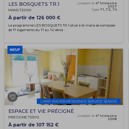
e
LES BOSQUETS TR.1
Livraison le
4
trimestre
2027
Type
T1, T2, T4
MANS 72000
À partir de 126 000 €
Le programme LES BOSQUETS TR.1 situé à le-mans se compose
de 17 logements du T1 au T4.Vend...
NEUF
LMNP ANCIEN RÉSIDENCE SERVICE SÉNIOR
ESPACE ET VIE PRÉCIGNÉ
e
Livraison le
4
trimestre
PRECIGNE 72300
2008
À partir de 107 152 €