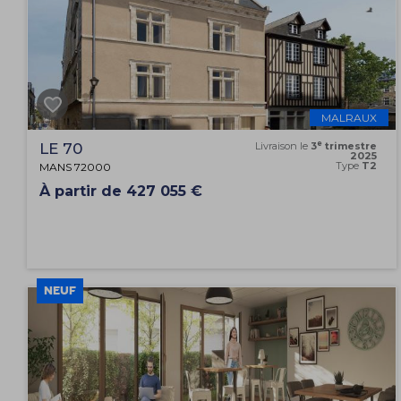
MALRAUX
e
LE 70
Livraison le
3
trimestre
2025
Type
T2
MANS 72000
À partir de 427 055 €
NEUF