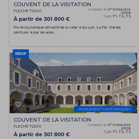
COUVENT DE LA VISITATION
e
Livraison le
4
trimestre
FLECHE 72200
2026
Type
T1, T2, T3
À partir de 301 800 €
Po^le touristique attractif de la valle´e du Loir, La Fle`che est
ceinture´e par les aires...
NEUF
MONUMENTS HISTORIQUES
COUVENT DE LA VISITATION
e
Livraison le
4
trimestre
FLECHE 72200
2026
Type
T1, T2, T3
À partir de 301 800 €