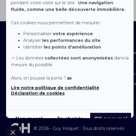
Contactez-nous
Devenir franchisé
Nos agences
Immobilier en France
Nous rejoindre
Mentions Légales
Le groupe
Conditions générales d
Arche
Politique de confident
Espace Presse
© 2026 - Guy Hoquet : Tous droits réservés