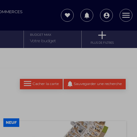
COMMERCES
BUDGET MAX
PLUS DE FILTRES
Cacher la carte
Sauvegarder une recherche
NEUF