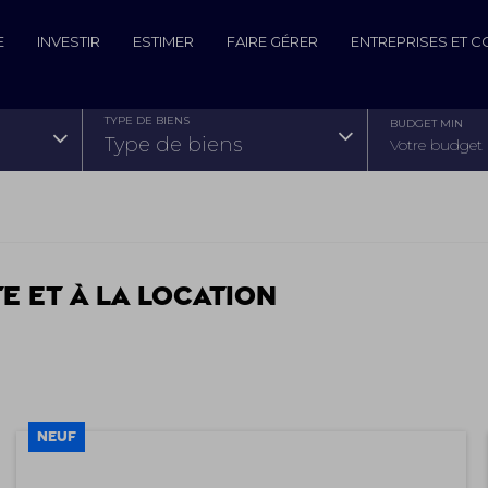
E
INVESTIR
ESTIMER
FAIRE GÉRER
ENTREPRISES ET 
TYPE DE BIENS
BUDGET MIN
type de biens
te et à la location
NEUF