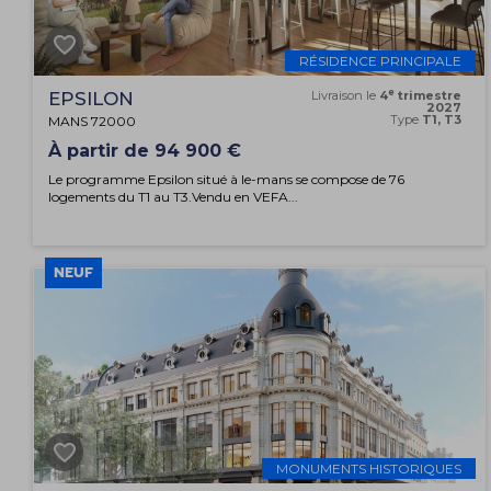
RÉSIDENCE PRINCIPALE
e
EPSILON
Livraison le
4
trimestre
2027
Type
T1, T3
MANS 72000
À partir de 94 900 €
Le programme Epsilon situé à le-mans se compose de 76
logements du T1 au T3.Vendu en VEFA...
NEUF
MONUMENTS HISTORIQUES