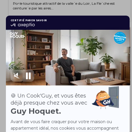
Po^le touristique attractif de la valle´e du Loir, La Fle`che est
ceinture´e par les aires...
NEUF
LMNP ANCIEN RÉSIDENCE AFFAIRE / HOTELLERIE
APPART CITY CONFORT LE MANS CENTRE
e
Livraison le
4
trimestre
MANS 72000
2011
Type
T1
À partir de 70 326 €
CE PROGRAMME EST À DESTINATION DES INVESTISSEURS
UNIQUEMENT. IL S’AGIT D’UNE RÉSIDENCE DE...