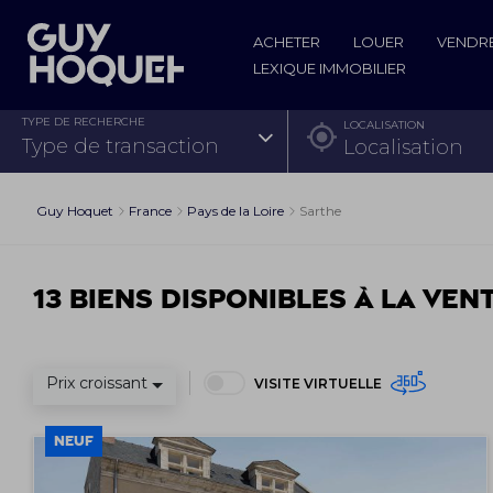
ACHETER
LOUER
VENDR
LEXIQUE IMMOBILIER
TYPE DE RECHERCHE
LOCALISATION
type de transaction
Guy Hoquet
France
Pays de la Loire
Sarthe
13 biens disponibles à la ven
Prix croissant
VISITE VIRTUELLE
NEUF