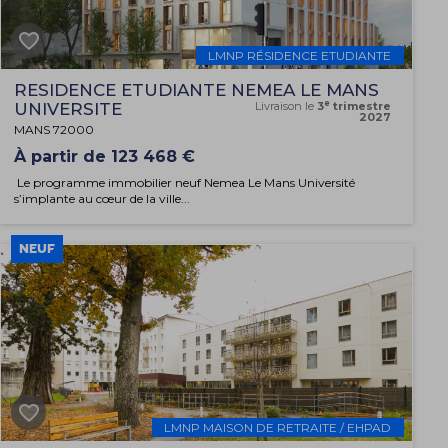
LMNP RÉSIDENCE ETUDIANTE
RESIDENCE ETUDIANTE NEMEA LE MANS
e
UNIVERSITE
Livraison le
3
trimestre
2027
MANS 72000
À partir de 123 468 €
Le programme immobilier neuf Nemea Le Mans Université
s’implante au cœur de la ville...
NEUF
LMNP MAISON DE RETRAITE / EHPAD