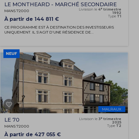
LE MONTHEARD - MARCHÉ SECONDAIRE
e
Livraison le
4
trimestre
MANS 72000
1992
Type
T1
À partir de 144 811 €
CE PROGRAMME EST À DESTINATION DES INVESTISSEURS
UNIQUEMENT. IL S’AGIT D’UNE RÉSIDENCE DE...
NEUF
MALRAUX
e
LE 70
Livraison le
3
trimestre
2025
Type
T2
MANS 72000
À partir de 427 055 €