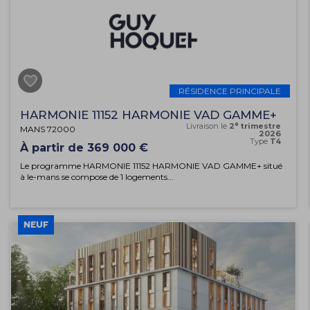
RÉSIDENCE PRINCIPALE
HARMONIE 11152 HARMONIE VAD GAMME+
e
Livraison le
2
trimestre
MANS 72000
2026
Type
T4
À partir de 369 000 €
Le programme HARMONIE 11152 HARMONIE VAD GAMME+ situé
à le-mans se compose de 1 logements...
NEUF