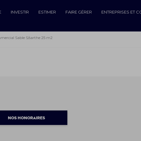
E
INVESTIR
ESTIMER
FAIRE GÉRER
ENTREPRISES ET 
mercial Sable S/sarthe 25 m2
NOS HONORAIRES