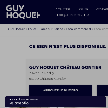
ACHETER
LOUER
VENDR
LEXIQUE IMMOBILIER
Guy Hoquet
Louer
Sablé-sur-Sarthe
Local commercial
Local com
Ce bien n’est plus disponible.
Guy Hoquet
CHÂTEAU GONTIER
7 Avenue Razilly
53200 Château-Gontier
AFFICHER LE NUMÉRO
Les horaires