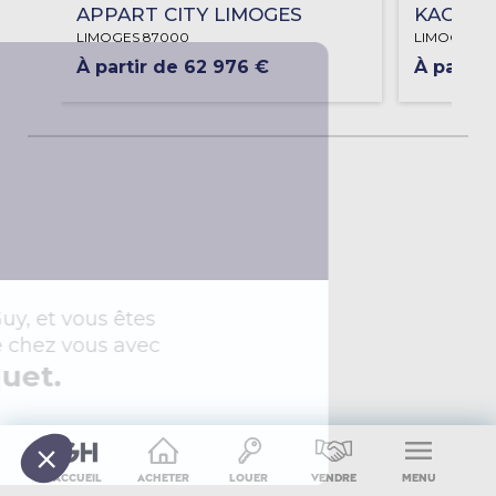
APPART CITY LIMOGES
KAOL'IN
LIMOGES 87000
LIMOGES 8
À partir de 62 976 €
À partir
Accueil
Acheter
Louer
Vendre
Menu