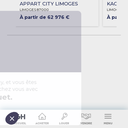
APPART CITY LIMOGES
KAOL'IN
LIMOGES 87000
LIMOGES 8
À partir de 62 976 €
À partir
Accueil
Acheter
Louer
Vendre
Menu