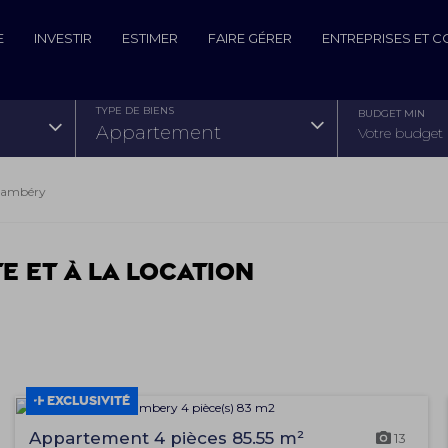
E
INVESTIR
ESTIMER
FAIRE GÉRER
ENTREPRISES ET 
TYPE DE BIENS
BUDGET MIN
appartement
hambéry
te et à la location
EXCLUSIVITÉ
Appartement 4 pièces 85.55 m²
13