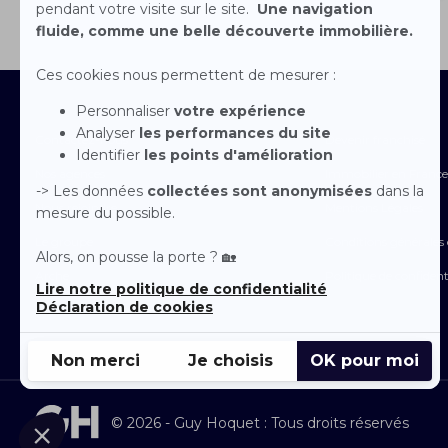
Contactez-nous
Devenir franchisé
Nos agences
Immobilier en France
Nous rejoindre
Mentions Légales
Le groupe
Conditions générales d
Arche
Politique de confident
Espace Presse
© 2026 - Guy Hoquet : Tous droits réservés