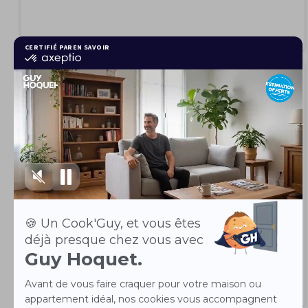
Appartement 1 pièce 32.7 m²
7
Chambéry 73000
125 000 €
À vendre - T1 bis 32,68 m² - Chemin des Moulins Idéalement situé
au sein d'une copropriété...