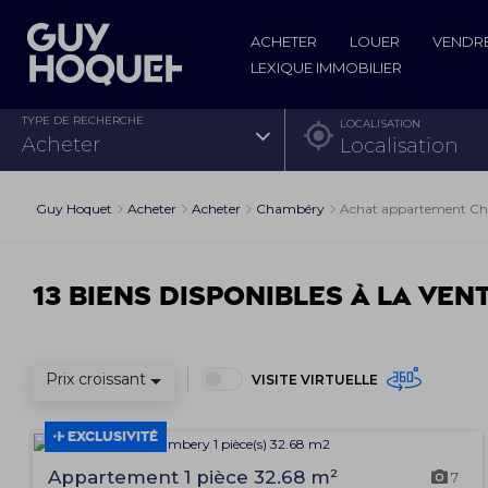
ACHETER
LOUER
VENDR
LEXIQUE IMMOBILIER
TYPE DE RECHERCHE
LOCALISATION
acheter
Guy Hoquet
Acheter
Acheter
Chambéry
Achat appartement C
13 biens disponibles à la ven
Prix croissant
VISITE VIRTUELLE
EXCLUSIVITÉ
Appartement 1 pièce 32.68 m²
7