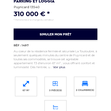
parking et loggia
Puyricard 13540
310 000 € *
* Honoraires à la charge du vendeur
SIMULER MON PRÊT
RÉF : 1497
Au coeur de la résidence fermée et sécurisée La Touloubre, à
seulement quelques minutes du centre de Puyricard et de
toutes ses commodités, se trouve cet agréable
appartement T3 d'environ 67 m² , vous offrant confort et
luminosité. Dès l'entrée, u...
Voir plus
2 chambre(s)
67 m²
3 pièce(s)