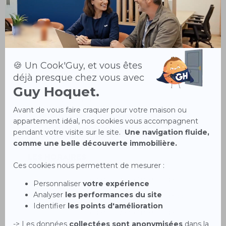
Guy Hoquet
CAVEIRAC
16 Chemin de la Bergerie
30820 Caveirac
Tél.
04 66 72 10 10
NOS HONORAIRES
Les horaires
Lundi
08h30 - 12h30 / 13h30 - 18h00
Mardi
08h30 - 12h30 / 13h30 - 18h00
Mercredi
08h30 - 12h30 / 13h30 - 18h00