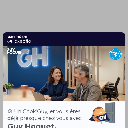
Guy Hoquet
FONTENAY LE
COMTE
49 Rue de la République
85200 Fontenay-le-Comte