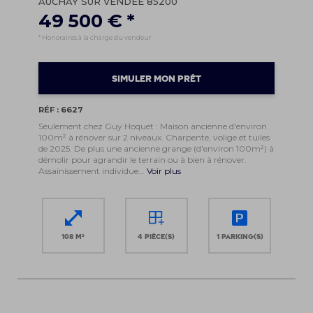
AUCHAY SUR VENDEE 85200
49 500 € *
* Honoraires à la charge du vendeur
SIMULER MON PRÊT
RÉF : 6627
Seulement chez Guy Hoquet : Maison ancienne d'environ
100m² à rénover sur 2 niveaux. Charpente, volige et tuiles
de 2025. De plus une ancienne grange (d'environ 100m²) à
démolir pour agrandir le terrain ou à bien à rénover.
Assainissement individue...
Voir plus
108 m²
4 pièce(s)
1 parking(s)