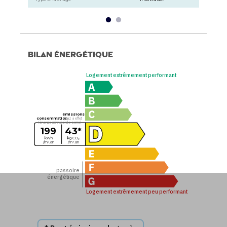
Bilan énergétique
Logement extrêmement performant
émissions
consommation
(gaz à effet
(énergie primaire)
de serre)
199
43*
kWh
kg CO₂
/m².an
/m².an
passoire
énergétique
Logement extrêmement peu performant