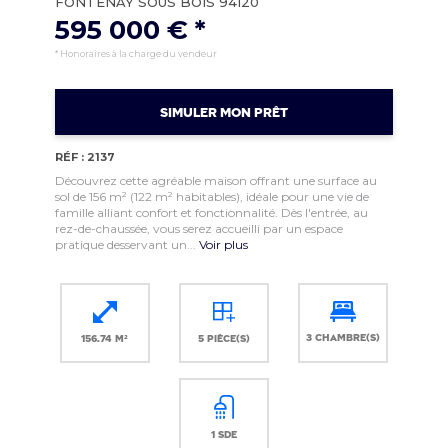
FONTENAY SOUS BOIS 94120
595 000 € *
* Honoraires à la charge du vendeur
SIMULER MON PRÊT
RÉF : 2137
Découvrez cette agréable maison offrant une surface au
sol de 156 m² (122 m² habitables), idéale pour une vie de
famille alliant confort et fonctionnalité. Dès l'entrée, au
rez-de-chaussée, vous serez accueilli par un espace
pratique desservant un...
Voir plus
3 chambre(s)
156.74 m²
5 pièce(s)
1 sde