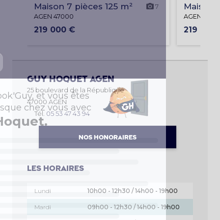
Maison 7 pièces 125 m²
Maison 5
7
AGEN 47000
AGEN 4700
219 000 €
219 000
Guy Hoquet
AGEN
25 boulevard de la République
47000 AGEN
Tél.
05 53 47 43 94
NOS HONORAIRES
Les horaires
Lundi
10h00 - 12h30 / 14h00 - 19h00
Mardi
09h00 - 12h30 / 14h00 - 19h00