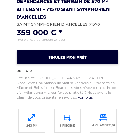
Dépendances et terrain de 570 m²
attenant - 71570 SIANT SYMPHORIEN
D'ANCELLES
SAINT SYMPHORIEN D ANCELLES 71570
359 000 € *
* Honoraires à la charge du vendeur
SIMULER MON PRÊT
RÉF : 519
Exclusivité GUY HOQUET CHARNAY LES MACON -
Découvrez une Maison de Maître Rénovée à Proximité de
Mâcon et Belleville-en-Beaujolais Vous rêvez d'un cadre de
vie mêlant charme, confort et praticité ? Nous avons le
plaisir de vous présenter en exclus...
Voir plus
4 chambre(s)
243 m²
6 pièce(s)