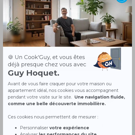
Guy Hoquet
CHARNAY-LES-MACON
29 Grande rue de la Coupée
71850 CHARNAY-LÈS-MÂCON
Tél.
03 76 15 00 66
NOS HONORAIRES
Votre conseiller
Alexis VESSOT, conseiller Guy Hoquet est à
votre disposition
Les horaires
Lundi
09h00 - 12h00 / 14h00 - 18h00