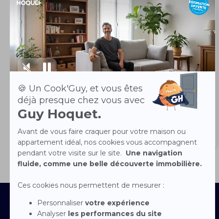
COGNAT LYONNE 03110
160 000 €
Votre agence vous propose en exclusivité cette maison construite
en 1972 sur la commune de...
VISITE VIRTUELLE
Contactez-nous
Devenir franchisé