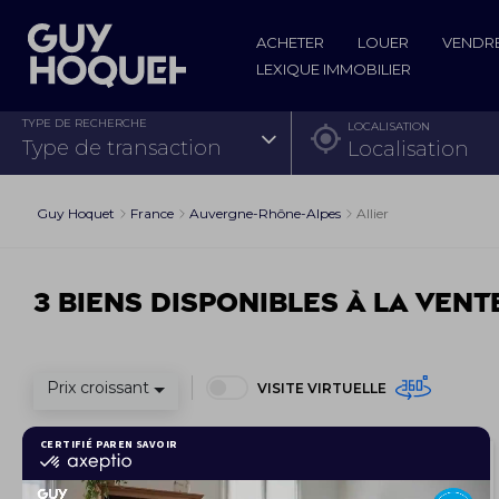
ACHETER
LOUER
VENDR
LEXIQUE IMMOBILIER
TYPE DE RECHERCHE
LOCALISATION
type de transaction
Guy Hoquet
France
Auvergne-Rhône-Alpes
Allier
3 biens disponibles à la vent
Prix croissant
VISITE VIRTUELLE
EXCLUSIVITÉ
Maison 5 pièces 135 m²
13