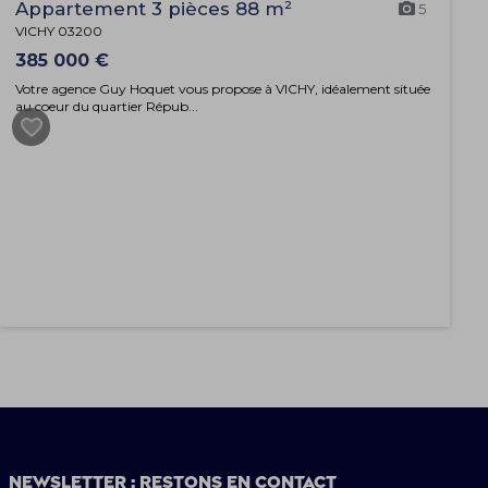
Appartement 3 pièces 88 m²
5
VICHY 03200
385 000 €
Votre agence Guy Hoquet vous propose à VICHY, idéalement située
au coeur du quartier Répub...
Newsletter : restons en contact