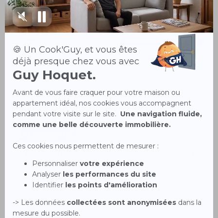
VISITE VIRTUELLE EN LIGNE A moins de 10 minutes de
Besançon, découvrez cette maison neuve...
VISITE 3D IMMERSIVE
EXCLUSIVITÉ
Terrain 12587 m²
4
lantenne vertiere 25170
80 000 €
L'agence Guy Hoquet Saint-Vit vous propose ce superbe terrain
de plus de 1.2 hectare sur l...