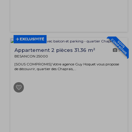
COMPROMIS
EXCLUSIVITÉ
SOUS
Appartement 2 pièces 31.36 m²
9
BESANCON 25000
[SOUS COMPROMIS] Votre agence Guy Hoquet vous propose
de découvrir, quartier des Chaprais,...