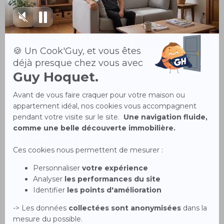
Bernay, au coeur du centre-ville, 5 minutes de la gare Dans une
belle résidence récente Ap...
VISITE VIRTUELLE
EXCLUSIVITÉ
Terrain 720 m²
2
EZY SUR EURE 27530
85 900 €
L'agence Guy Hoquet Ezy sur Eure, vous propose ce terrain à
bâtir de 720m2 , viabilisation...