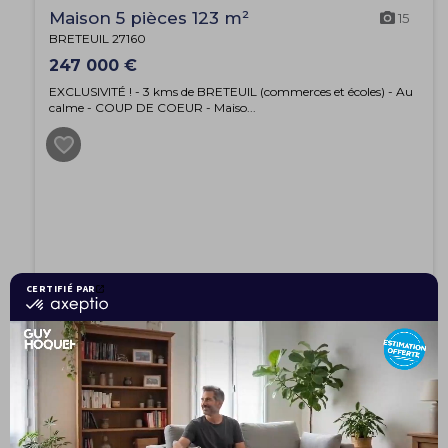
Maison 5 pièces 123 m²
15
BRETEUIL 27160
247 000 €
EXCLUSIVITÉ ! - 3 kms de BRETEUIL (commerces et écoles) - Au
calme - COUP DE COEUR - Maiso...
EXCLUSIVITÉ
Appartement 3 pièces 56 m²
10
BERNAY 27300
626,40 € / mois