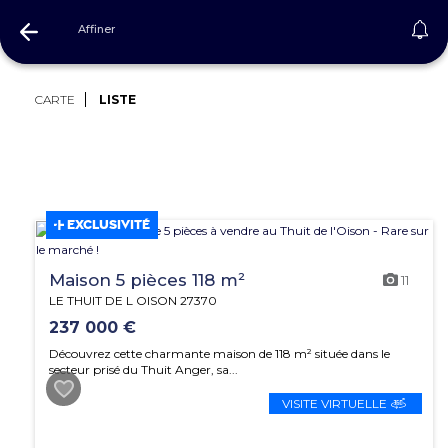
Affiner
Immobilier Eure
CARTE
LISTE
EXCLUSIVITÉ
Maison 5 pièces 118 m²
11
LE THUIT DE L OISON 27370
237 000 €
Découvrez cette charmante maison de 118 m² située dans le
secteur prisé du Thuit Anger, sa...
VISITE VIRTUELLE