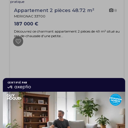
Appartement 2 pièces 48.72 m²
8
MERIGNAC 33700
187 000 €
Découvrez ce charmant appartement 2 pièces de 49 m² situé au
rez-de-chaussée d'une petite...
EXCLUSIVITÉ
Maison 6 pièces 110 m²
5
ST YZANS DE MEDOC 33340
1 250 € / mois