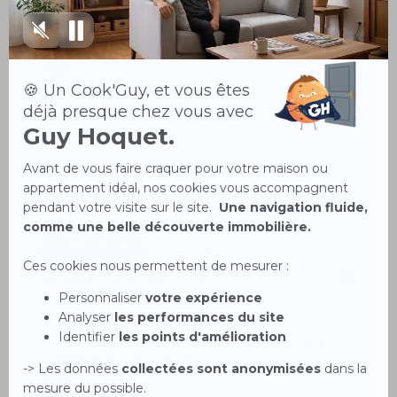
Maison Neuve mitoyenne avec très belle prestations
comprenant : Lot B : Grande pièce de vi...
EXCLUSIVITÉ
Maison 3 pièces 75 m²
7
CADILLAC SUR GARONNE 33410
114 000 €
A découvrir en exclusivité dans votre agence Guy Hoquet
Virelade. Cette maison de ville en...