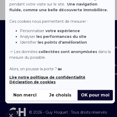
Contactez-nous
Devenir franchisé
Nos agences
Immobilier en France
Nous rejoindre
Mentions Légales
Le groupe
Conditions générales d
Arche
Politique de confident
Espace Presse
© 2026 - Guy Hoquet : Tous droits réservés