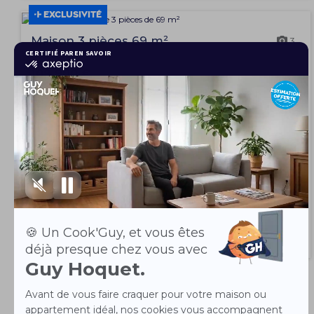
EXCLUSIVITÉ
Maison 3 pièces 69 m²
3
Douai 59500
109 900 €
Julie Saint Ghislain et l'agence GUY HOQUET Douai vous
proposent en exclusivité cette mai...