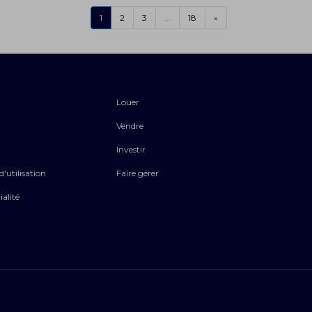
1
2
3
...
18
»
Louer
Vendre
Investir
'utilisation
Faire gérer
ialité