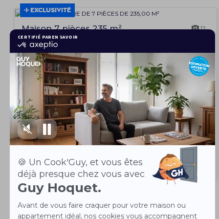
EXCLUSIVITÉ
Maison 7 pièces 235 m²
12
Malaunay 76770
499 000 €
À vendre: Superbe maison à Malaunay, 76770. Cette propriété
spacieuse de 235 m² offre 5 ch...