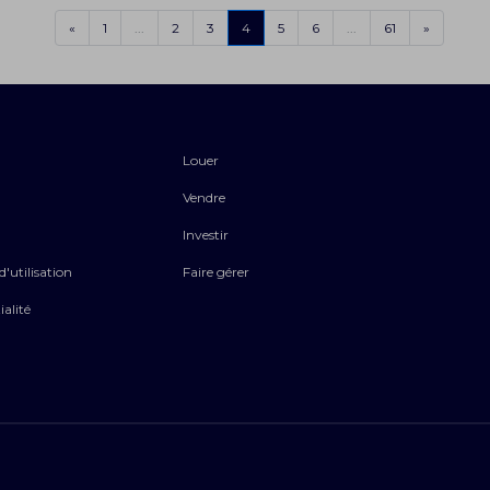
«
1
...
2
3
4
5
6
...
61
»
Louer
Vendre
Investir
'utilisation
Faire gérer
ialité