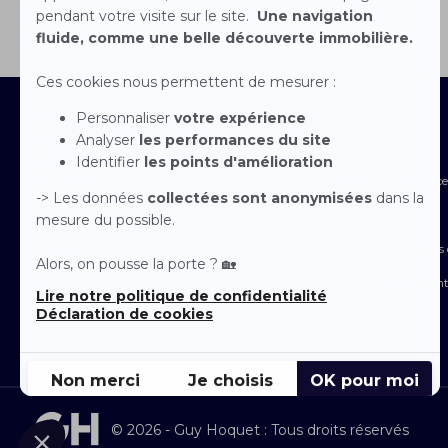
Contactez-nous
Devenir franchisé
Nos agences
Immobilier en France
Nous rejoindre
Mentions Légales
Le groupe
Conditions générales d
Arche
Politique de confident
Espace Presse
© 2026 - Guy Hoquet : Tous droits réservés