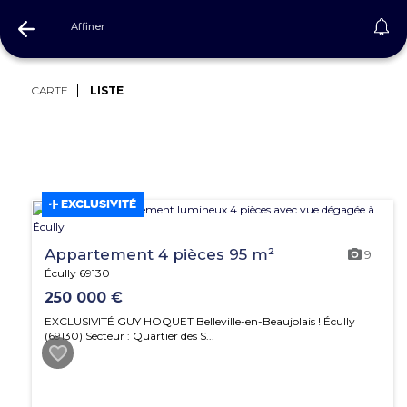
Affiner
Immobilier Rhône
CARTE
LISTE
EXCLUSIVITÉ
Appartement 4 pièces 95 m²
9
Écully 69130
250 000 €
EXCLUSIVITÉ GUY HOQUET Belleville-en-Beaujolais ! Écully
(69130) Secteur : Quartier des S...