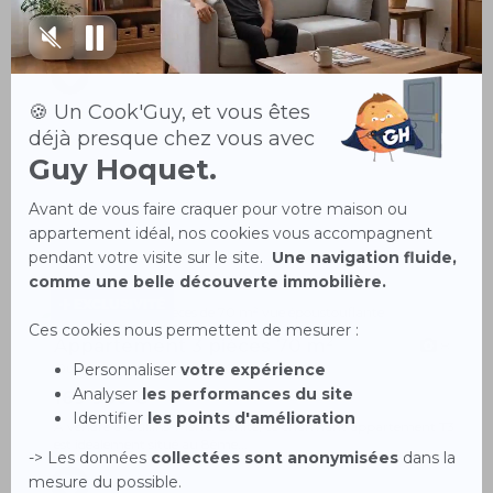
Votre agence Guy Hoquet Lyon 4, forte de ses 26 années
d'expérience sur le marché immobili...
EXCLUSIVITÉ
Appartement 3 pièces 70 m²
8
Oullins-Pierre-Bénite 69600
169 900 €
À vendre à Oullins-Pierre-Bénite, ce charmant appartement T3
est idéalement situé au 8ème...