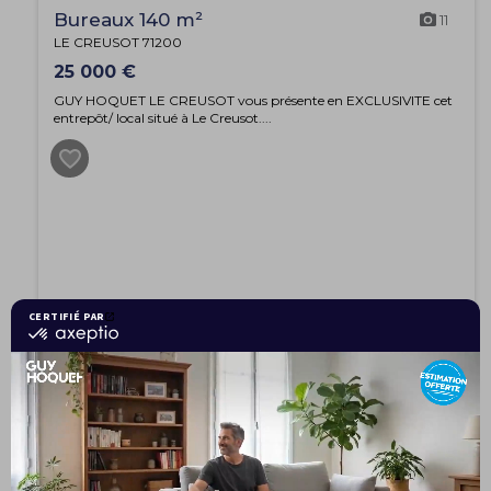
Bureaux 140 m²
11
LE CREUSOT 71200
25 000 €
GUY HOQUET LE CREUSOT vous présente en EXCLUSIVITE cet
entrepôt/ local situé à Le Creusot....
EXCLUSIVITÉ
Maison 5 pièces 83 m²
9
LE CREUSOT 71200
85 000 €