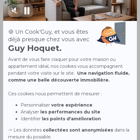
Cette maison de 83 m² habitable située à LE CREUSOT (terrain
de 218 m²) est composé comme...
EXCLUSIVITÉ
Immeuble 280 m²
3
ETANG SUR ARROUX 71190
85 000 €
** INVESTISSEURS ** GUY HOQUET LE CREUSOT vous propose
en EXCLUSIVITE ces locaux d'activi...