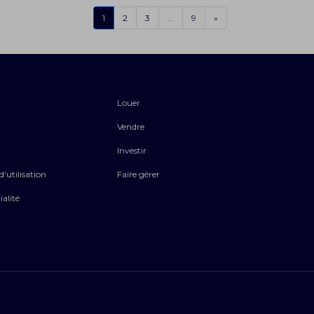
1
2
3
...
9
»
Louer
Vendre
Investir
'utilisation
Faire gérer
ialité