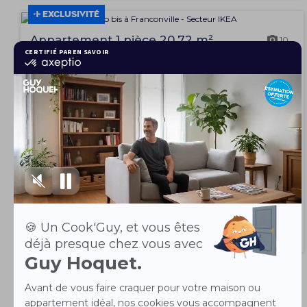
EXCLUSIVITÉ
Appartement 1 pièce 20.72 m²
10
FRANCONVILLE 95130
750 € / mois
Exclusivité, Studio bis meublé avec terrasse privative à Franconville
Disponible à partir...