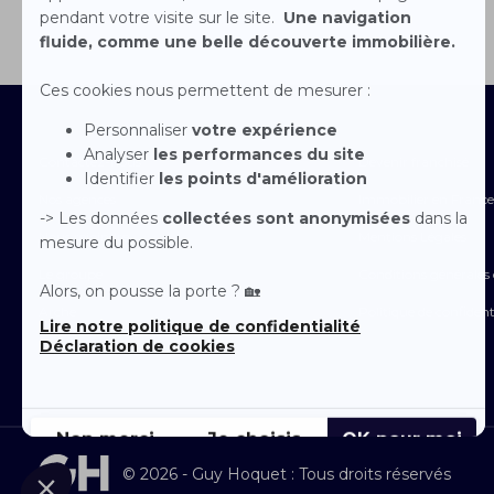
Contactez-nous
Devenir franchisé
Nos agences
Immobilier en France
Nous rejoindre
Mentions Légales
Le groupe
Conditions générales d
Arche
Politique de confident
Espace Presse
© 2026 - Guy Hoquet : Tous droits réservés