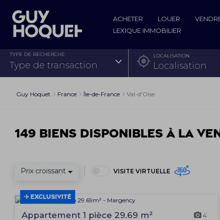
ACHETER
LOUER
VENDR
LEXIQUE IMMOBILIER
TYPE DE RECHERCHE
LOCALISATION
type de transaction
Guy Hoquet
France
Île-de-France
Val-d'Oise
149 biens disponibles à la ve
Prix croissant
VISITE VIRTUELLE
EXCLUSIVITÉ
Appartement 1 pièce 29.69 m²
4