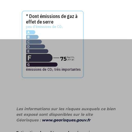
* Dont émissions de gaz à
effet de serre
peu d'émissions de CO₂
75
kg CO₂
/m².an
émissions de CO₂ très importantes
Les informations sur les risques auxquels ce bien
est exposé sont disponibles sur le site
Géorisques :
www.georisques.gouv.fr