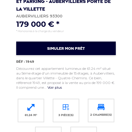
ET PARKING - AUBERVILLIERS PORTE DE
LA VILLETTE
AUBERVILLIERS 93300
179 000 € *
* Honoraires à la charge du vendeur
SIMULER MON PRÊT
RÉF : 1949
Découvrez cet appartement lumineux de 61.24 m² situé
au 5ème étage d'un immeuble de 15 étages, à Aubervilliers,
dans le quartier Villette - Quatre-Chemins. Ce bien,
référencé 1949, est proposé à la vente au prix de 199 000 €.
Il comprend une...
Voir plus
2 chambre(s)
61.24 m²
3 pièce(s)