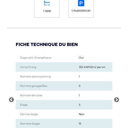
1 parking(s)
1 sdb
Fiche technique du bien
Diagnostic Energétique
Type Chauffage
Oui
Collectif
Conso Energ
Mécanisme Chauffage
352 kWh\/m2 par an
Radiateur
Nombre places parking
Année construction
1
1970
Nombre garages/Box
Salle(s) de bains
0
1
Nombre de caves
WC
1
1
Etage
Accès Bus
5
5 min
Dernier étage
Distance Commerces
Non
0.10 km
Nombre étages
Nb Lots Copropriété
15
345