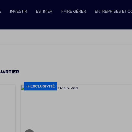
E
INVESTIR
ESTIMER
FAIRE GÉRER
ENTREPRISES ET 
uartier
EXCLUSIVITÉ