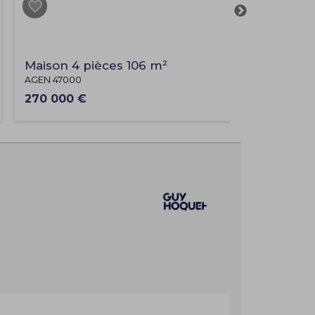
Maison 4 pièces 106 m²
M
5
AGEN 47000
A
270 000 €
2