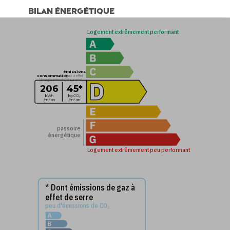
Bilan énergétique
Logement extrêmement performant
émissions
consommation
(gaz à effet
(énergie primaire)
de serre)
206
45*
kWh
kg CO₂
/m².an
/m².an
passoire
énergétique
Logement extrêmement peu performant
* Dont émissions de gaz à
effet de serre
peu d'émissions de CO₂