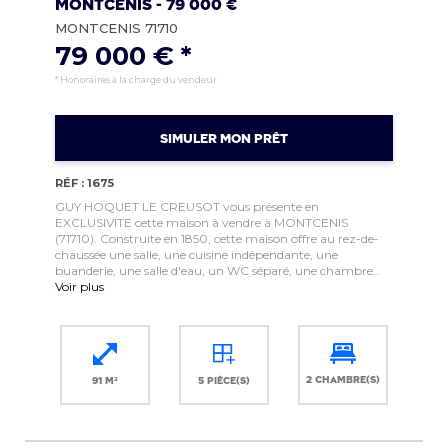
Montcenis - 79 000 €
MONTCENIS 71710
79 000 € *
* Honoraires à la charge du vendeur
SIMULER MON PRÊT
RÉF : 1675
GUY HOQUET LE CREUSOT vous présente en
EXCLUSIVITE cette maison à vendre à MONTCENIS
(71710). Construite en 1850, cette maison offre au rez-de-
chaussée une salle, une cuisine indépendante, une
buanderie, une salle d'eau, un WC séparé, une chambre...
Voir plus
2 chambre(s)
91 m²
5 pièce(s)