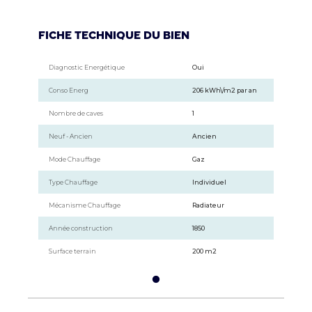
Fiche technique du bien
Diagnostic Energétique
Oui
Conso Energ
206 kWh\/m2 par an
Nombre de caves
1
Neuf - Ancien
Ancien
Mode Chauffage
Gaz
Type Chauffage
Individuel
Mécanisme Chauffage
Radiateur
Année construction
1850
Surface terrain
200 m2