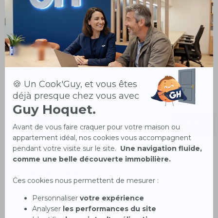
Guy Hoquet
LE CREUSOT
61 rue Maréchal Foch
71200 Le Creusot
Votre conseiller
Garry AMPS, conseiller Guy Hoquet est à votre
disposition
Tél.
+33
06
79
AFFICHER
NOS
77
64
36
LE
HONORAIRES
NUMÉRO
Les horaires
Lundi
09h00 - 12h00 / 14h00 - 18h00
Mardi
09h00 - 12h00 / 14h00 - 18h00