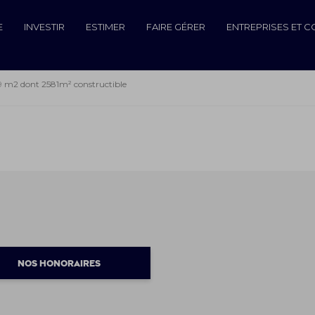
E
INVESTIR
ESTIMER
FAIRE GÉRER
ENTREPRISES ET 
 m2 dont 2581m² constructible
NOS HONORAIRES